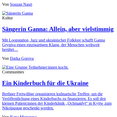
Von
Souzan Nasri
Kultur
Sängerin Ganna: Allein, aber vielstimmig
Mit Loopstation, Jazz und ukrainischer Folklore schafft Ganna
Gryniva einen einzigartigen Klang, der Menschen weltweit
berührt…
Von
Darka Gorova
Communities
Ein Kinderbuch für die Ukraine
Berliner Freiwillige organisieren kulinarische Treffen, um die
Veröffentlichung eines Kinderbuchs zu finanzieren. Es soll den
kleinen Patient:innen der Kinderklinik „Ochmatdyt“ in Kyjiw zum
Nikolaustag geschenkt werden.
Von
Nana Morozova