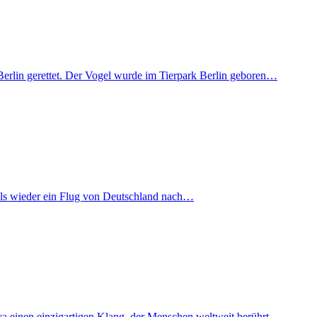
Berlin gerettet. Der Vogel wurde im Tierpark Berlin geboren…
mals wieder ein Flug von Deutschland nach…
iva einen einzigartigen Klang, der Menschen weltweit berührt…