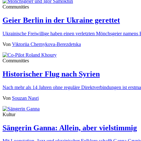
Communities
Geier Berlin in der Ukraine gerettet
Ukrainische Freiwillige haben einen verletzten Mönchsgeier namens 
Von
Viktoriia Chernykova-Berezdetska
Communities
Historischer Flug nach Syrien
Nach mehr als 14 Jahren ohne reguläre Direktverbindungen ist erst
Von
Souzan Nasri
Kultur
Sängerin Ganna: Allein, aber vielstimmig
Mit Loopstation, Jazz und ukrainischer Folklore schafft Ganna Gryn