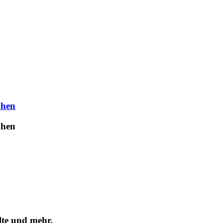
uhen
uhen
lte und mehr.