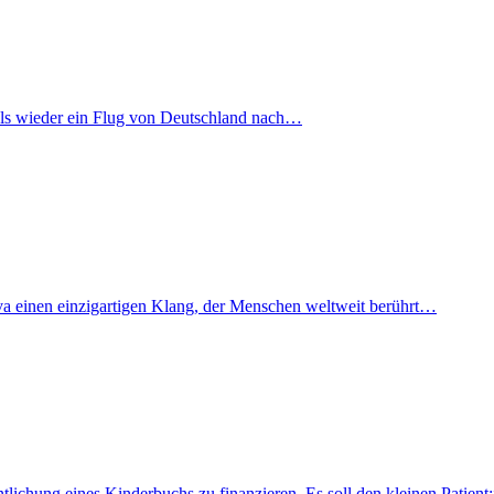
mals wieder ein Flug von Deutschland nach…
iva einen einzigartigen Klang, der Menschen weltweit berührt…
fentlichung eines Kinderbuchs zu finanzieren. Es soll den kleinen Pati