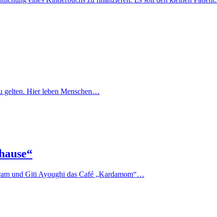
lt zu gelten. Hier leben Menschen…
hause“
 Akram und Giti Ayoughi das Café „Kardamom“…