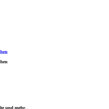
uhen
uhen
lte und mehr.