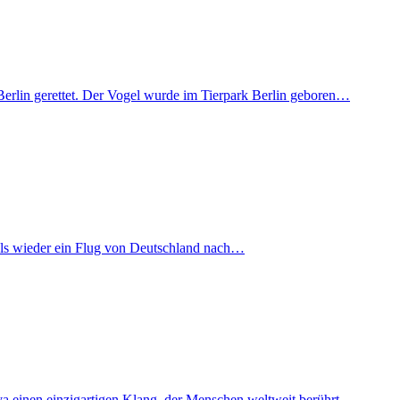
Berlin gerettet. Der Vogel wurde im Tierpark Berlin geboren…
mals wieder ein Flug von Deutschland nach…
iva einen einzigartigen Klang, der Menschen weltweit berührt…