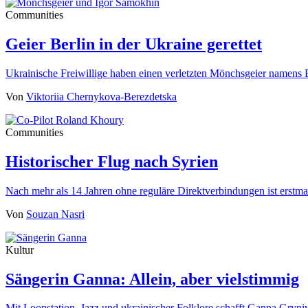
Communities
Geier Berlin in der Ukraine gerettet
Ukrainische Freiwillige haben einen verletzten Mönchsgeier namens 
Von
Viktoriia Chernykova-Berezdetska
Communities
Historischer Flug nach Syrien
Nach mehr als 14 Jahren ohne reguläre Direktverbindungen ist erst
Von
Souzan Nasri
Kultur
Sängerin Ganna: Allein, aber vielstimmig
Mit Loopstation, Jazz und ukrainischer Folklore schafft Ganna Gryn