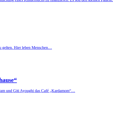
lt zu gelten. Hier leben Menschen…
hause“
 Akram und Giti Ayoughi das Café „Kardamom“…