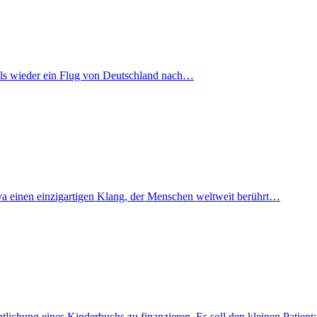
mals wieder ein Flug von Deutschland nach…
iva einen einzigartigen Klang, der Menschen weltweit berührt…
fentlichung eines Kinderbuchs zu finanzieren. Es soll den kleinen Pati