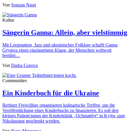
Von
Souzan Nasri
Kultur
Sängerin Ganna: Allein, aber vielstimmig
Mit Loopstation, Jazz und ukrainischer Folklore schafft Ganna
Gryniva einen einzigartigen Klang, der Menschen weltweit
berührt…
Von
Darka Gorova
Communities
Ein Kinderbuch für die Ukraine
Berliner Freiwillige organisieren kulinarische Treffen, um die
Veröffentlichung eines Kinderbuchs zu finanzieren. Es soll den
kleinen Patient:innen der Kinderklinik „Ochmatdyt“ in Kyjiw zum
Nikolaustag geschenkt werden.
Von
Nana Morozova