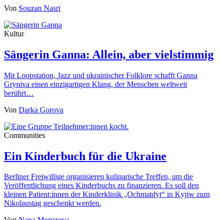
Von
Souzan Nasri
Kultur
Sängerin Ganna: Allein, aber vielstimmig
Mit Loopstation, Jazz und ukrainischer Folklore schafft Ganna
Gryniva einen einzigartigen Klang, der Menschen weltweit
berührt…
Von
Darka Gorova
Communities
Ein Kinderbuch für die Ukraine
Berliner Freiwillige organisieren kulinarische Treffen, um die
Veröffentlichung eines Kinderbuchs zu finanzieren. Es soll den
kleinen Patient:innen der Kinderklinik „Ochmatdyt“ in Kyjiw zum
Nikolaustag geschenkt werden.
Von
Nana Morozova