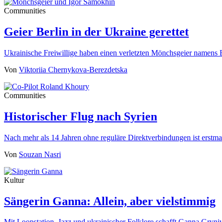
Communities
Geier Berlin in der Ukraine gerettet
Ukrainische Freiwillige haben einen verletzten Mönchsgeier namens 
Von
Viktoriia Chernykova-Berezdetska
Communities
Historischer Flug nach Syrien
Nach mehr als 14 Jahren ohne reguläre Direktverbindungen ist erst
Von
Souzan Nasri
Kultur
Sängerin Ganna: Allein, aber vielstimmig
Mit Loopstation, Jazz und ukrainischer Folklore schafft Ganna Gryn