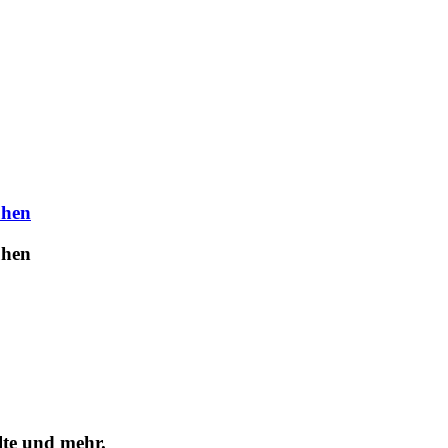
uhen
uhen
lte und mehr.