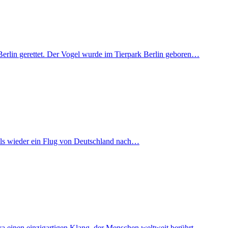
Berlin gerettet. Der Vogel wurde im Tierpark Berlin geboren…
mals wieder ein Flug von Deutschland nach…
iva einen einzigartigen Klang, der Menschen weltweit berührt…