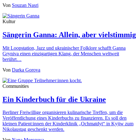
Von
Souzan Nasri
Kultur
Sängerin Ganna: Allein, aber vielstimmig
Mit Loopstation, Jazz und ukrainischer Folklore schafft Ganna
Gryniva einen einzigartigen Klang, der Menschen weltweit
berührt…
Von
Darka Gorova
Communities
Ein Kinderbuch für die Ukraine
Berliner Freiwillige organisieren kulinarische Treffen, um die
Veröffentlichung eines Kinderbuchs zu finanzieren. Es soll den
kleinen Patient:innen der Kinderklinik „Ochmatdyt“ in Kyjiw zum
Nikolaustag geschenkt werden.
Von
Nana Morozova