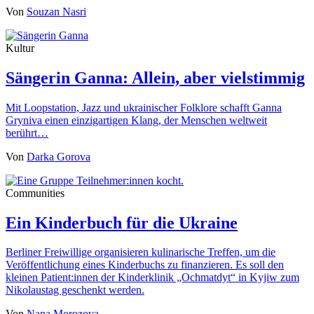
Von
Souzan Nasri
Kultur
Sängerin Ganna: Allein, aber vielstimmig
Mit Loopstation, Jazz und ukrainischer Folklore schafft Ganna
Gryniva einen einzigartigen Klang, der Menschen weltweit
berührt…
Von
Darka Gorova
Communities
Ein Kinderbuch für die Ukraine
Berliner Freiwillige organisieren kulinarische Treffen, um die
Veröffentlichung eines Kinderbuchs zu finanzieren. Es soll den
kleinen Patient:innen der Kinderklinik „Ochmatdyt“ in Kyjiw zum
Nikolaustag geschenkt werden.
Von
Nana Morozova