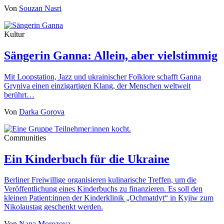
Von
Souzan Nasri
Kultur
Sängerin Ganna: Allein, aber vielstimmig
Mit Loopstation, Jazz und ukrainischer Folklore schafft Ganna
Gryniva einen einzigartigen Klang, der Menschen weltweit
berührt…
Von
Darka Gorova
Communities
Ein Kinderbuch für die Ukraine
Berliner Freiwillige organisieren kulinarische Treffen, um die
Veröffentlichung eines Kinderbuchs zu finanzieren. Es soll den
kleinen Patient:innen der Kinderklinik „Ochmatdyt“ in Kyjiw zum
Nikolaustag geschenkt werden.
Von
Nana Morozova