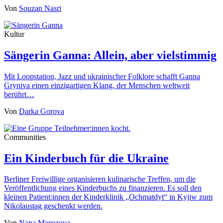
Von
Souzan Nasri
Kultur
Sängerin Ganna: Allein, aber vielstimmig
Mit Loopstation, Jazz und ukrainischer Folklore schafft Ganna
Gryniva einen einzigartigen Klang, der Menschen weltweit
berührt…
Von
Darka Gorova
Communities
Ein Kinderbuch für die Ukraine
Berliner Freiwillige organisieren kulinarische Treffen, um die
Veröffentlichung eines Kinderbuchs zu finanzieren. Es soll den
kleinen Patient:innen der Kinderklinik „Ochmatdyt“ in Kyjiw zum
Nikolaustag geschenkt werden.
Von
Nana Morozova