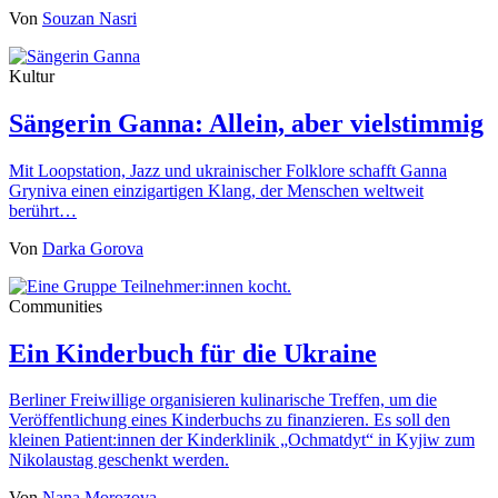
Von
Souzan Nasri
Kultur
Sängerin Ganna: Allein, aber vielstimmig
Mit Loopstation, Jazz und ukrainischer Folklore schafft Ganna
Gryniva einen einzigartigen Klang, der Menschen weltweit
berührt…
Von
Darka Gorova
Communities
Ein Kinderbuch für die Ukraine
Berliner Freiwillige organisieren kulinarische Treffen, um die
Veröffentlichung eines Kinderbuchs zu finanzieren. Es soll den
kleinen Patient:innen der Kinderklinik „Ochmatdyt“ in Kyjiw zum
Nikolaustag geschenkt werden.
Von
Nana Morozova