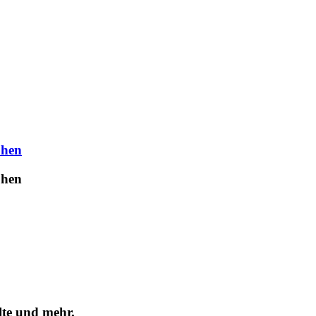
uhen
uhen
lte und mehr.