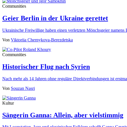
Communities
Geier Berlin in der Ukraine gerettet
Ukrainische Freiwillige haben einen verletzten Mönchsgeier namens 
Von
Viktoriia Chernykova-Berezdetska
Communities
Historischer Flug nach Syrien
Nach mehr als 14 Jahren ohne reguläre Direktverbindungen ist erst
Von
Souzan Nasri
Kultur
Sängerin Ganna: Allein, aber vielstimmig
Mit Loopstation, Jazz und ukrainischer Folklore schafft Ganna Gryn