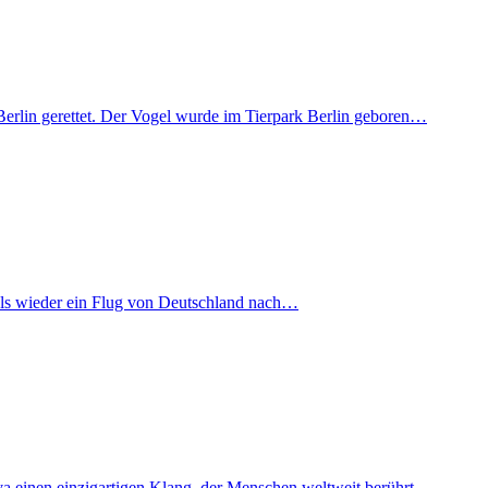
Berlin gerettet. Der Vogel wurde im Tierpark Berlin geboren…
mals wieder ein Flug von Deutschland nach…
iva einen einzigartigen Klang, der Menschen weltweit berührt…