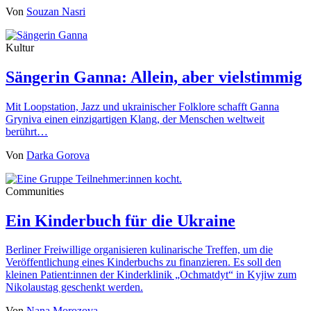
Von
Souzan Nasri
Kultur
Sängerin Ganna: Allein, aber vielstimmig
Mit Loopstation, Jazz und ukrainischer Folklore schafft Ganna
Gryniva einen einzigartigen Klang, der Menschen weltweit
berührt…
Von
Darka Gorova
Communities
Ein Kinderbuch für die Ukraine
Berliner Freiwillige organisieren kulinarische Treffen, um die
Veröffentlichung eines Kinderbuchs zu finanzieren. Es soll den
kleinen Patient:innen der Kinderklinik „Ochmatdyt“ in Kyjiw zum
Nikolaustag geschenkt werden.
Von
Nana Morozova