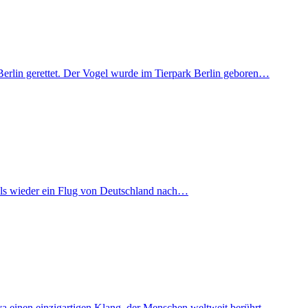
Berlin gerettet. Der Vogel wurde im Tierpark Berlin geboren…
mals wieder ein Flug von Deutschland nach…
iva einen einzigartigen Klang, der Menschen weltweit berührt…