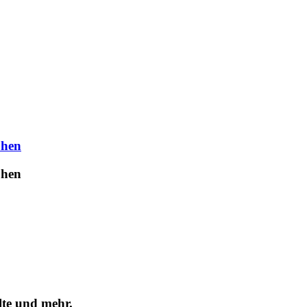
uhen
uhen
lte und mehr.