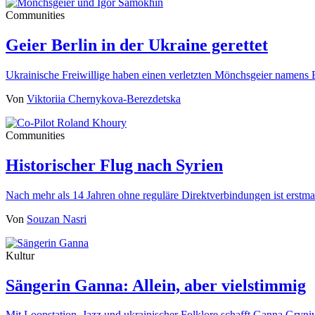
Communities
Geier Berlin in der Ukraine gerettet
Ukrainische Freiwillige haben einen verletzten Mönchsgeier namens 
Von
Viktoriia Chernykova-Berezdetska
Communities
Historischer Flug nach Syrien
Nach mehr als 14 Jahren ohne reguläre Direktverbindungen ist erst
Von
Souzan Nasri
Kultur
Sängerin Ganna: Allein, aber vielstimmig
Mit Loopstation, Jazz und ukrainischer Folklore schafft Ganna Gryn