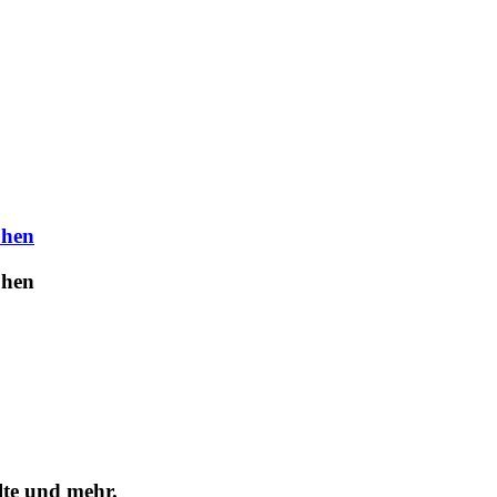
uhen
uhen
lte und mehr.