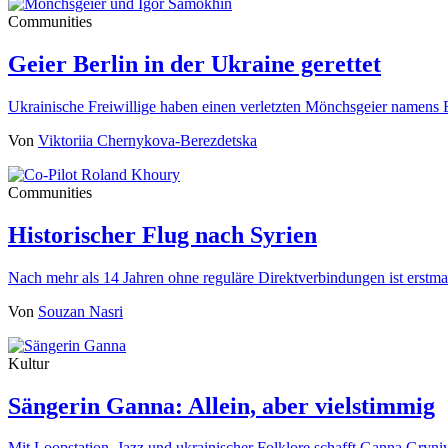
Communities
Geier Berlin in der Ukraine gerettet
Ukrainische Freiwillige haben einen verletzten Mönchsgeier namens 
Von
Viktoriia Chernykova-Berezdetska
Communities
Historischer Flug nach Syrien
Nach mehr als 14 Jahren ohne reguläre Direktverbindungen ist erst
Von
Souzan Nasri
Kultur
Sängerin Ganna: Allein, aber vielstimmig
Mit Loopstation, Jazz und ukrainischer Folklore schafft Ganna Gryn