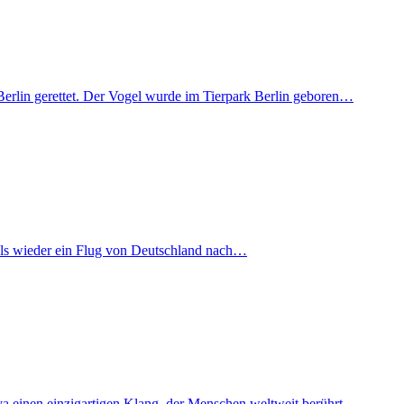
Berlin gerettet. Der Vogel wurde im Tierpark Berlin geboren…
mals wieder ein Flug von Deutschland nach…
iva einen einzigartigen Klang, der Menschen weltweit berührt…