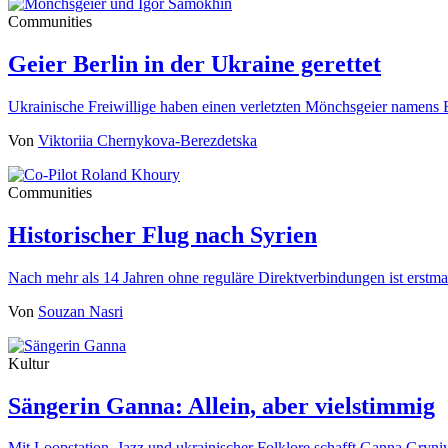
Communities
Geier Berlin in der Ukraine gerettet
Ukrainische Freiwillige haben einen verletzten Mönchsgeier namens 
Von
Viktoriia Chernykova-Berezdetska
Communities
Historischer Flug nach Syrien
Nach mehr als 14 Jahren ohne reguläre Direktverbindungen ist erst
Von
Souzan Nasri
Kultur
Sängerin Ganna: Allein, aber vielstimmig
Mit Loopstation, Jazz und ukrainischer Folklore schafft Ganna Gryn