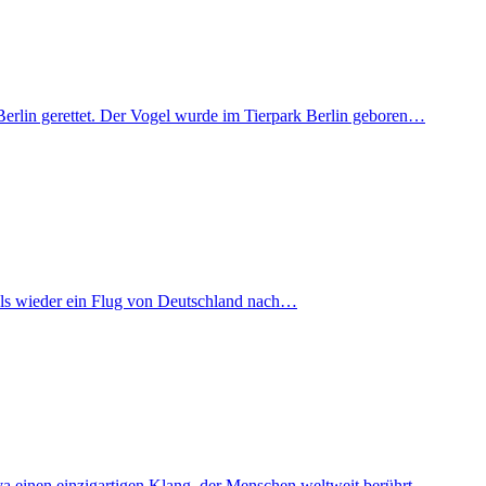
Berlin gerettet. Der Vogel wurde im Tierpark Berlin geboren…
mals wieder ein Flug von Deutschland nach…
iva einen einzigartigen Klang, der Menschen weltweit berührt…