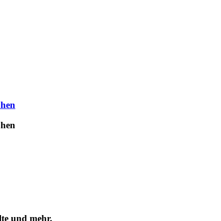
uhen
uhen
lte und mehr.