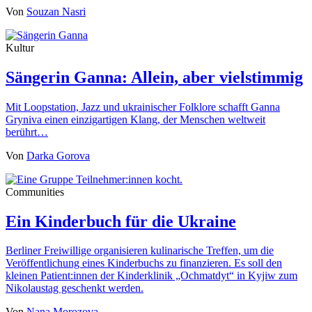
Von
Souzan Nasri
Kultur
Sängerin Ganna: Allein, aber vielstimmig
Mit Loopstation, Jazz und ukrainischer Folklore schafft Ganna
Gryniva einen einzigartigen Klang, der Menschen weltweit
berührt…
Von
Darka Gorova
Communities
Ein Kinderbuch für die Ukraine
Berliner Freiwillige organisieren kulinarische Treffen, um die
Veröffentlichung eines Kinderbuchs zu finanzieren. Es soll den
kleinen Patient:innen der Kinderklinik „Ochmatdyt“ in Kyjiw zum
Nikolaustag geschenkt werden.
Von
Nana Morozova