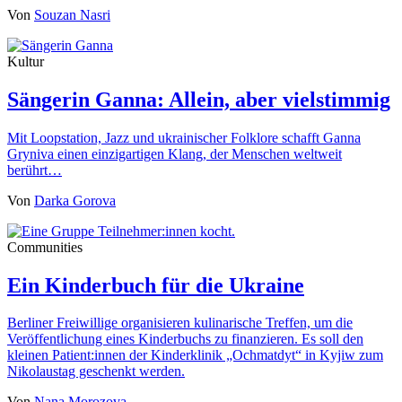
Von
Souzan Nasri
Kultur
Sängerin Ganna: Allein, aber vielstimmig
Mit Loopstation, Jazz und ukrainischer Folklore schafft Ganna
Gryniva einen einzigartigen Klang, der Menschen weltweit
berührt…
Von
Darka Gorova
Communities
Ein Kinderbuch für die Ukraine
Berliner Freiwillige organisieren kulinarische Treffen, um die
Veröffentlichung eines Kinderbuchs zu finanzieren. Es soll den
kleinen Patient:innen der Kinderklinik „Ochmatdyt“ in Kyjiw zum
Nikolaustag geschenkt werden.
Von
Nana Morozova