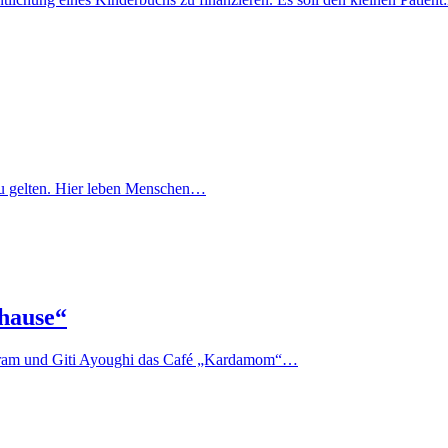
lt zu gelten. Hier leben Menschen…
hause“
 Akram und Giti Ayoughi das Café „Kardamom“…