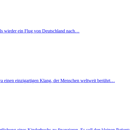
mals wieder ein Flug von Deutschland nach…
iva einen einzigartigen Klang, der Menschen weltweit berührt…
fentlichung eines Kinderbuchs zu finanzieren. Es soll den kleinen Pati