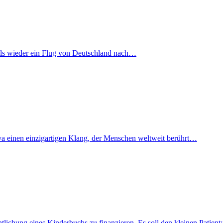
mals wieder ein Flug von Deutschland nach…
iva einen einzigartigen Klang, der Menschen weltweit berührt…
fentlichung eines Kinderbuchs zu finanzieren. Es soll den kleinen Pati