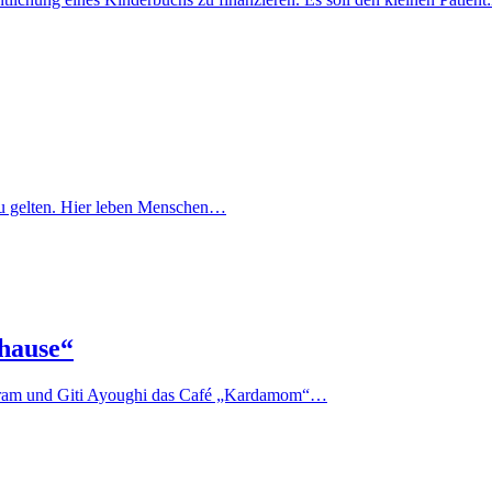
lt zu gelten. Hier leben Menschen…
hause“
 Akram und Giti Ayoughi das Café „Kardamom“…