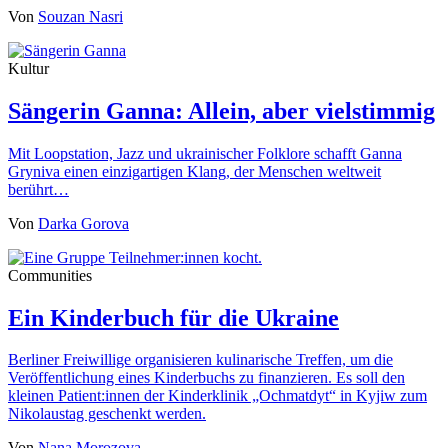
Von
Souzan Nasri
Kultur
Sängerin Ganna: Allein, aber vielstimmig
Mit Loopstation, Jazz und ukrainischer Folklore schafft Ganna
Gryniva einen einzigartigen Klang, der Menschen weltweit
berührt…
Von
Darka Gorova
Communities
Ein Kinderbuch für die Ukraine
Berliner Freiwillige organisieren kulinarische Treffen, um die
Veröffentlichung eines Kinderbuchs zu finanzieren. Es soll den
kleinen Patient:innen der Kinderklinik „Ochmatdyt“ in Kyjiw zum
Nikolaustag geschenkt werden.
Von
Nana Morozova