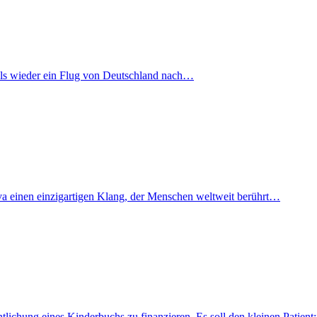
mals wieder ein Flug von Deutschland nach…
iva einen einzigartigen Klang, der Menschen weltweit berührt…
fentlichung eines Kinderbuchs zu finanzieren. Es soll den kleinen Pati