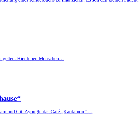
lt zu gelten. Hier leben Menschen…
hause“
 Akram und Giti Ayoughi das Café „Kardamom“…