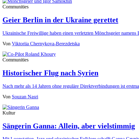
Communities
Geier Berlin in der Ukraine gerettet
Ukrainische Freiwillige haben einen verletzten Mönchsgeier namens 
Von
Viktoriia Chernykova-Berezdetska
Communities
Historischer Flug nach Syrien
Nach mehr als 14 Jahren ohne reguläre Direktverbindungen ist erst
Von
Souzan Nasri
Kultur
Sängerin Ganna: Allein, aber vielstimmig
Mit Loopstation, Jazz und ukrainischer Folklore schafft Ganna Gryn