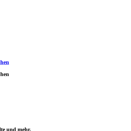
uhen
uhen
lte und mehr.