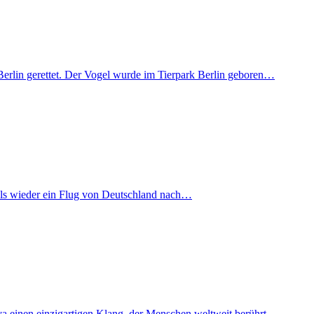
Berlin gerettet. Der Vogel wurde im Tierpark Berlin geboren…
mals wieder ein Flug von Deutschland nach…
iva einen einzigartigen Klang, der Menschen weltweit berührt…