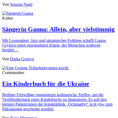
Von
Souzan Nasri
Kultur
Sängerin Ganna: Allein, aber vielstimmig
Mit Loopstation, Jazz und ukrainischer Folklore schafft Ganna
Gryniva einen einzigartigen Klang, der Menschen weltweit
berührt…
Von
Darka Gorova
Communities
Ein Kinderbuch für die Ukraine
Berliner Freiwillige organisieren kulinarische Treffen, um die
Veröffentlichung eines Kinderbuchs zu finanzieren. Es soll den
kleinen Patient:innen der Kinderklinik „Ochmatdyt“ in Kyjiw zum
Nikolaustag geschenkt werden.
Von
Nana Morozova