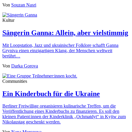
Von
Souzan Nasri
Kultur
Sängerin Ganna: Allein, aber vielstimmig
Mit Loopstation, Jazz und ukrainischer Folklore schafft Ganna
Gryniva einen einzigartigen Klang, der Menschen weltweit
berührt…
Von
Darka Gorova
Communities
Ein Kinderbuch für die Ukraine
Berliner Freiwillige organisieren kulinarische Treffen, um die
Veröffentlichung eines Kinderbuchs zu finanzieren. Es soll den
kleinen Patient:innen der Kinderklinik „Ochmatdyt“ in Kyjiw zum
Nikolaustag geschenkt werden.
Von
Nana Morozova