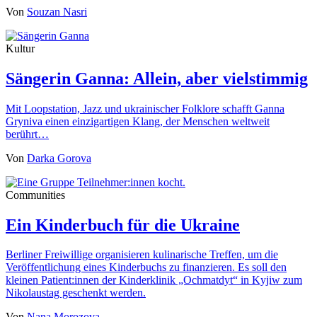
Von
Souzan Nasri
Kultur
Sängerin Ganna: Allein, aber vielstimmig
Mit Loopstation, Jazz und ukrainischer Folklore schafft Ganna
Gryniva einen einzigartigen Klang, der Menschen weltweit
berührt…
Von
Darka Gorova
Communities
Ein Kinderbuch für die Ukraine
Berliner Freiwillige organisieren kulinarische Treffen, um die
Veröffentlichung eines Kinderbuchs zu finanzieren. Es soll den
kleinen Patient:innen der Kinderklinik „Ochmatdyt“ in Kyjiw zum
Nikolaustag geschenkt werden.
Von
Nana Morozova