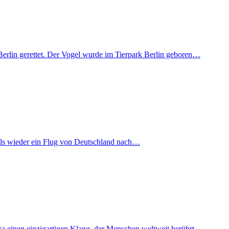
Berlin gerettet. Der Vogel wurde im Tierpark Berlin geboren…
mals wieder ein Flug von Deutschland nach…
iva einen einzigartigen Klang, der Menschen weltweit berührt…