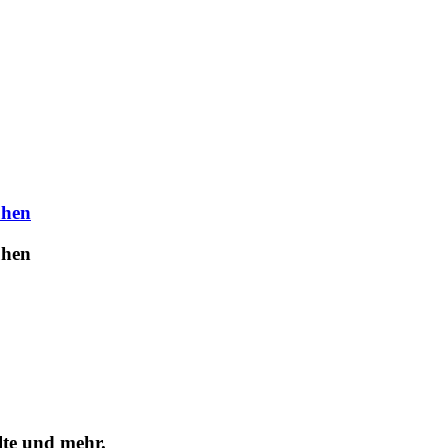
uhen
uhen
lte und mehr.