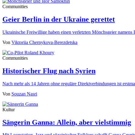
Communities
Geier Berlin in der Ukraine gerettet
Ukrainische Freiwillige haben einen verletzten Mönchsgeier namens 
Von
Viktoriia Chernykova-Berezdetska
Communities
Historischer Flug nach Syrien
Nach mehr als 14 Jahren ohne reguläre Direktverbindungen ist erst
Von
Souzan Nasri
Kultur
Sängerin Ganna: Allein, aber vielstimmig
Mit Loopstation, Jazz und ukrainischer Folklore schafft Ganna Gryn