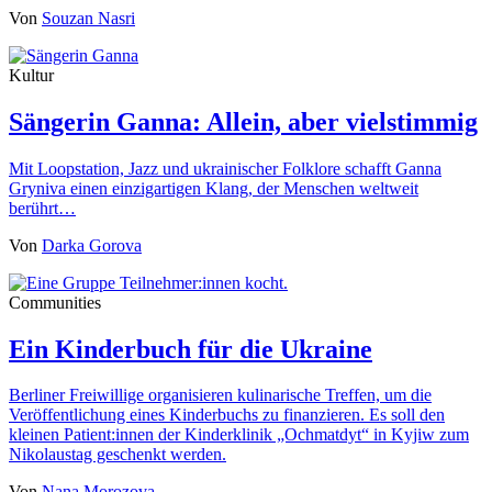
Von
Souzan Nasri
Kultur
Sängerin Ganna: Allein, aber vielstimmig
Mit Loopstation, Jazz und ukrainischer Folklore schafft Ganna
Gryniva einen einzigartigen Klang, der Menschen weltweit
berührt…
Von
Darka Gorova
Communities
Ein Kinderbuch für die Ukraine
Berliner Freiwillige organisieren kulinarische Treffen, um die
Veröffentlichung eines Kinderbuchs zu finanzieren. Es soll den
kleinen Patient:innen der Kinderklinik „Ochmatdyt“ in Kyjiw zum
Nikolaustag geschenkt werden.
Von
Nana Morozova