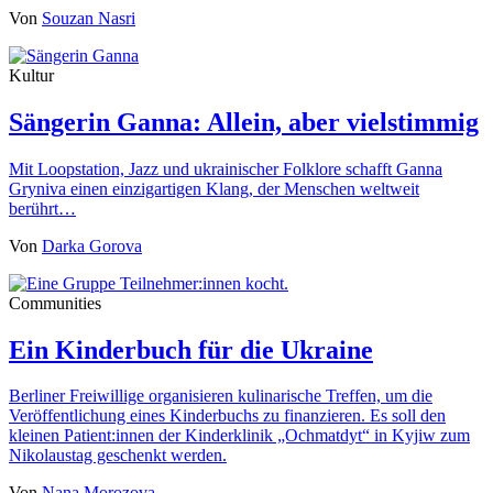
Von
Souzan Nasri
Kultur
Sängerin Ganna: Allein, aber vielstimmig
Mit Loopstation, Jazz und ukrainischer Folklore schafft Ganna
Gryniva einen einzigartigen Klang, der Menschen weltweit
berührt…
Von
Darka Gorova
Communities
Ein Kinderbuch für die Ukraine
Berliner Freiwillige organisieren kulinarische Treffen, um die
Veröffentlichung eines Kinderbuchs zu finanzieren. Es soll den
kleinen Patient:innen der Kinderklinik „Ochmatdyt“ in Kyjiw zum
Nikolaustag geschenkt werden.
Von
Nana Morozova