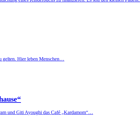
lt zu gelten. Hier leben Menschen…
hause“
 Akram und Giti Ayoughi das Café „Kardamom“…