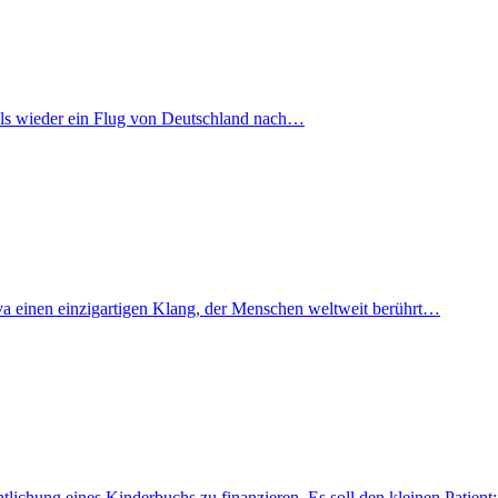
mals wieder ein Flug von Deutschland nach…
iva einen einzigartigen Klang, der Menschen weltweit berührt…
fentlichung eines Kinderbuchs zu finanzieren. Es soll den kleinen Pati