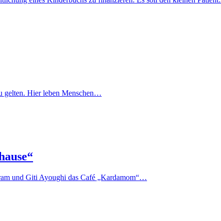
lt zu gelten. Hier leben Menschen…
hause“
 Akram und Giti Ayoughi das Café „Kardamom“…