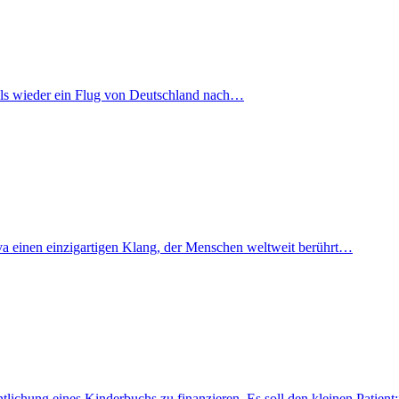
mals wieder ein Flug von Deutschland nach…
iva einen einzigartigen Klang, der Menschen weltweit berührt…
fentlichung eines Kinderbuchs zu finanzieren. Es soll den kleinen Pati