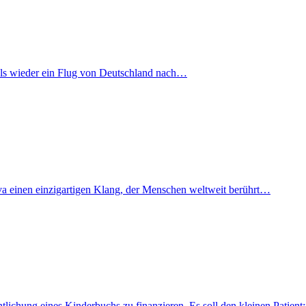
mals wieder ein Flug von Deutschland nach…
iva einen einzigartigen Klang, der Menschen weltweit berührt…
fentlichung eines Kinderbuchs zu finanzieren. Es soll den kleinen Pati