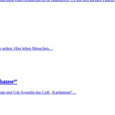
lt zu gelten. Hier leben Menschen…
hause“
 Akram und Giti Ayoughi das Café „Kardamom“…